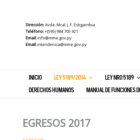
Ir
al
contenido
Dirección:
Avda. Mcal. J. F. Estigarribia
Teléfono:
+(595) 984 705 921
Email:
info@mme.gov.py
Email:
intendencia@mme.gov.py
INICIO
LEY 5189/2014
LEY NRO 5189
DERECHOS HUMANOS
MANUAL DE FUNCIONES D
EGRESOS 2017