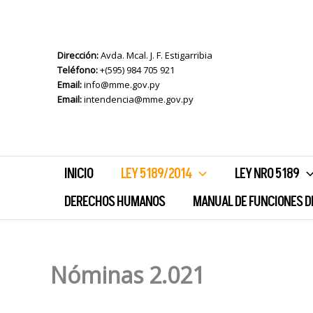
Ir
al
contenido
Dirección:
Avda. Mcal. J. F. Estigarribia
Teléfono:
+(595) 984 705 921
Email:
info@mme.gov.py
Email:
intendencia@mme.gov.py
INICIO
LEY 5189/2014
LEY NRO 5189
DERECHOS HUMANOS
MANUAL DE FUNCIONES D
Nóminas 2.021